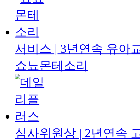
서비스 | 3년연속
유아교
쇼뇨몬테소리
심사위원상 | 2년연속