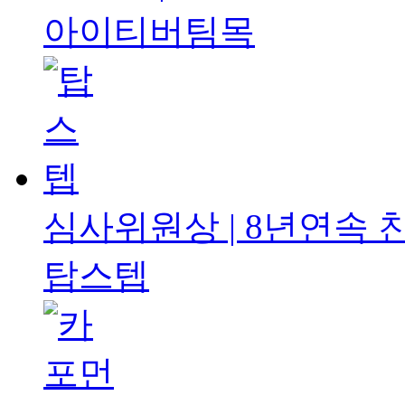
아이티버팀목
심사위원상 | 8년연속
탑스텝