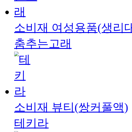
소비재
여성용품(생리대
춤추는고래
소비재
뷰티(쌍커풀액)
테키라