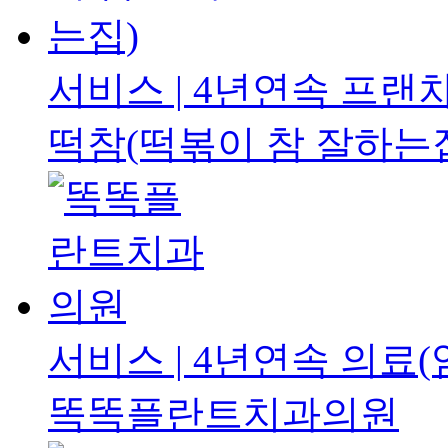
서비스 | 4년연속
프랜차
떡참(떡볶이 참 잘하는
서비스 | 4년연속
의료(
똑똑플란트치과의원