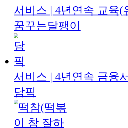
서비스 | 4년연속
교육(
꿈꾸는달팽이
서비스 | 4년연속
금융서
담픽