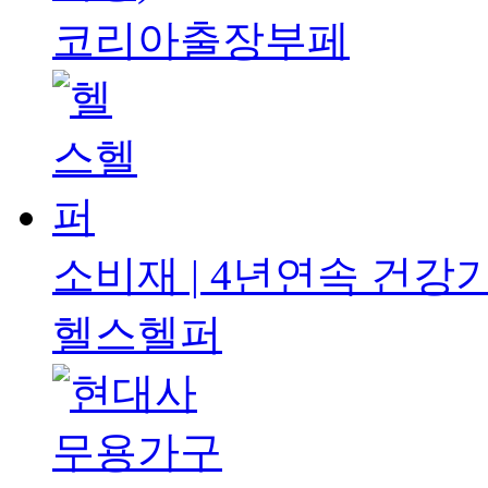
코리아출장부페
소비재 | 4년연속
건강기
헬스헬퍼