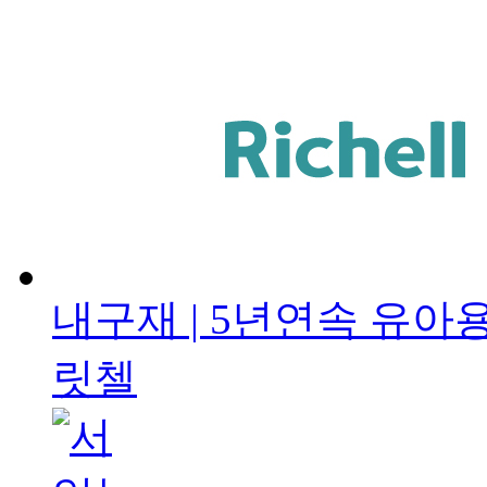
내구재 | 5년연속
유아용
릿첼