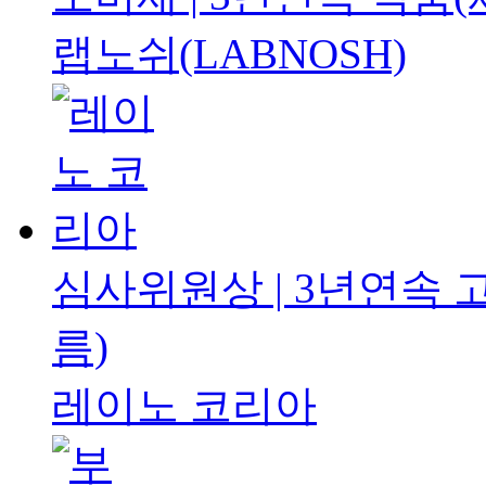
랩노쉬(LABNOSH)
심사위원상 | 3년연속
름)
레이노 코리아