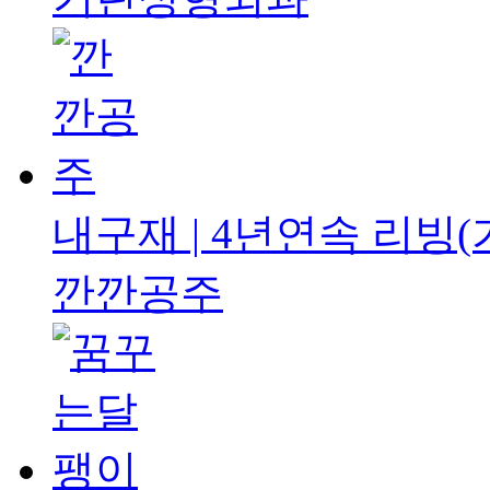
내구재 | 4년연속
리빙(
깐깐공주