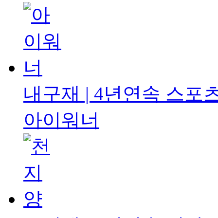
내구재 | 4년연속
스포츠
아이워너