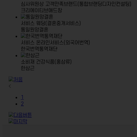
심사위원상
고객만족브랜드(통합브랜딩디자인컨설팅)
크리에이티브애드창
서비스
웨딩(결혼중개서비스)
통일원앙결혼
서비스
온라인서비스(외국어번역)
한국번역통역재단
소비재
건강식품(홍삼류)
한삼근
1
2