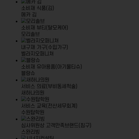
소비재
식품(김)
메카 김
소비재
뷰티(탈모케어)
모리솔브
내구재
가구(수입가구)
벨라지오퍼니쳐
소비재
유아용품(아기물티슈)
블랑슈
서비스
의료(부비동세척술)
새하나의원
서비스
교육(전산세무회계)
수원탑학원
심사위원상
고객만족브랜드(침구)
스완리빙