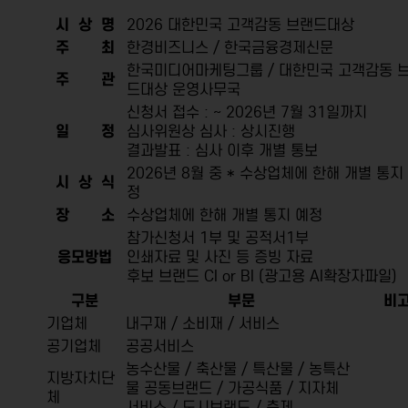
시 상 명
2026 대한민국 고객감동 브랜드대상
주 최
한경비즈니스 / 한국금융경제신문
한국미디어마케팅그룹 / 대한민국 고객감동 
주 관
드대상 운영사무국
신청서 접수 : ~ 2026년 7월 31일까지
일 정
심사위원상 심사 : 상시진행
결과발표 : 심사 이후 개별 통보
2026년 8월 중 * 수상업체에 한해 개별 통지
시 상 식
정
장 소
수상업체에 한해 개별 통지 예정
참가신청서 1부 및 공적서1부
응모방법
인쇄자료 및 사진 등 증빙 자료
후보 브랜드 CI or BI (광고용 AI확장자파일)
구분
부문
비
기업체
내구재 / 소비재 / 서비스
공기업체
공공서비스
농수산물 / 축산물 / 특산물 / 농특산
지방자치단
물 공동브랜드 /
가공식품 / 지자체
체
서비스 / 도시브랜드 / 축제