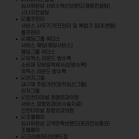
심사위원상
서비스혁신브랜드(채용컨설팅)
시너지컨설팅
서비스
사무기기(프린터 및 복합기 임대·렌탈)
올프린터
서비스
웨딩(웨딩서비스)
웨딩그룹 위더스
소비재
모바일액세서리(방수팩)
유픽스 라운드 방수팩
내구재
주방가전(원적외선그릴)
이지그릴
서비스
정형외과(비수술치료)
인천터미널 정형외과의원
심사위원상
고객만족브랜드(온라인상품권)
조블페이