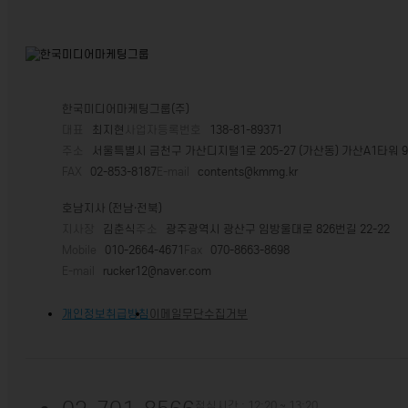
한국미디어마케팅그룹(주)
대표
최지현
사업자등록번호
138-81-89371
주소
서울특별시 금천구 가산디지털1로 205-27 (가산동) 가산A1타워 
FAX
02-853-8187
E-mail
contents@kmmg.kr
호남지사 (전남·전북)
지사장
김춘식
주소
광주광역시 광산구 임방울대로 826번길 22-22
Mobile
010-2664-4671
Fax
070-8663-8698
E-mail
rucker12@naver.com
개인정보취급방침
이메일무단수집거부
점심시간 : 12:20 ~ 13:20