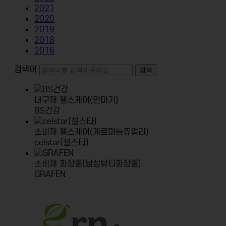
2021
2020
2019
2018
2016
검색어
검색
내구재
헬스케어(안마기)
BS건강
소비재
헬스케어(게르마늄쥬얼리)
celstar(셀스타)
소비재
화장품(남성뷰티화장품)
GRAFEN