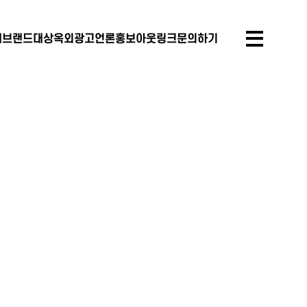
개
브랜드대상
옥외광고
언론홍보
아웃링크
문의하기