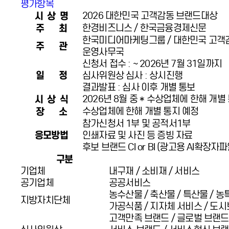
평가항목
시 상 명
2026 대한민국 고객감동 브랜드대상
주 최
한경비즈니스 / 한국금융경제신문
한국미디어마케팅그룹 / 대한민국 고객
주 관
운영사무국
신청서 접수 : ~ 2026년 7월 31일까지
일 정
심사위원상 심사 : 상시진행
결과발표 : 심사 이후 개별 통보
시 상 식
2026년 8월 중 * 수상업체에 한해 개별
장 소
수상업체에 한해 개별 통지 예정
참가신청서 1부 및 공적서1부
응모방법
인쇄자료 및 사진 등 증빙 자료
후보 브랜드 CI or BI (광고용 AI확장자파
구분
기업체
내구재 / 소비재 / 서비스
공기업체
공공서비스
농수산물 / 축산물 / 특산물 / 
지방자치단체
가공식품 / 지자체 서비스 / 도시
고객만족 브랜드 / 글로벌 브랜드 