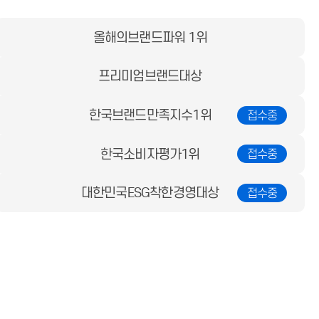
올해의브랜드파워 1위
프리미엄브랜드대상
한국브랜드만족지수1위
한국소비자평가1위
대한민국ESG착한경영대상