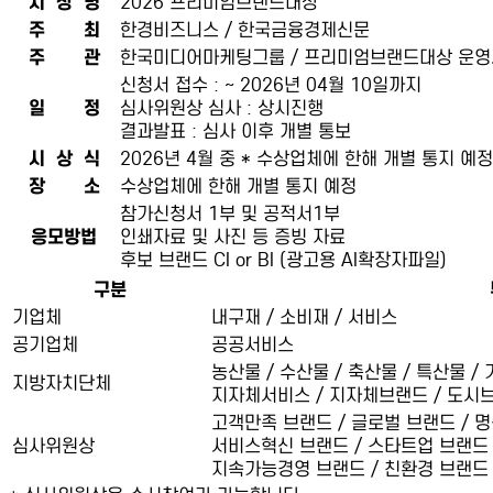
시 상 명
2026 프리미엄브랜드대상
주 최
한경비즈니스 / 한국금융경제신문
주 관
한국미디어마케팅그룹 / 프리미엄브랜드대상 운
신청서 접수 : ~ 2026년 04월 10일까지
일 정
심사위원상 심사 : 상시진행
결과발표 : 심사 이후 개별 통보
시 상 식
2026년 4월 중 * 수상업체에 한해 개별 통지 예정
장 소
수상업체에 한해 개별 통지 예정
참가신청서 1부 및 공적서1부
응모방법
인쇄자료 및 사진 등 증빙 자료
후보 브랜드 CI or BI (광고용 AI확장자파일)
구분
기업체
내구재 / 소비재 / 서비스
공기업체
공공서비스
농산물 / 수산물 / 축산물 / 특산물 / 
지방자치단체
지자체서비스 / 지자체브랜드 / 도시브
고객만족 브랜드 / 글로벌 브랜드 / 명
심사위원상
서비스혁신 브랜드 / 스타트업 브랜드 /
지속가능경영 브랜드 / 친환경 브랜드