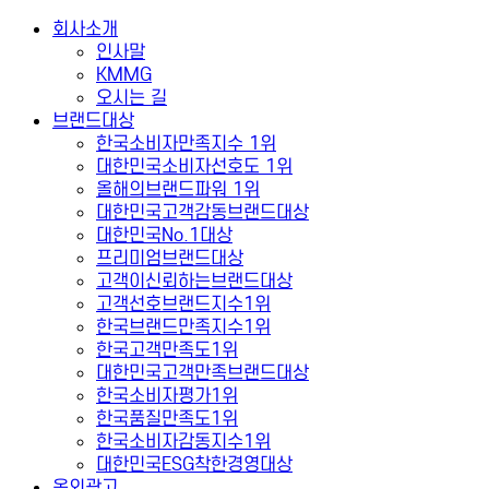
회사소개
인사말
KMMG
오시는 길
브랜드대상
한국소비자만족지수 1위
대한민국소비자선호도 1위
올해의브랜드파워 1위
대한민국고객감동브랜드대상
대한민국No.1대상
프리미엄브랜드대상
고객이신뢰하는브랜드대상
고객선호브랜드지수1위
한국브랜드만족지수1위
한국고객만족도1위
대한민국고객만족브랜드대상
한국소비자평가1위
한국품질만족도1위
한국소비자감동지수1위
대한민국ESG착한경영대상
옥외광고