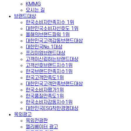
KMMG
오시는 길
브랜드대상
한국소비자만족지수 1위
대한민국소비자선호도 1위
올해의브랜드파워 1위
대한민국고객감동브랜드대상
대한민국No.1대상
프리미엄브랜드대상
고객이신뢰하는브랜드대상
고객선호브랜드지수1위
한국브랜드만족지수1위
한국고객만족도1위
대한민국고객만족브랜드대상
한국소비자평가1위
한국품질만족도1위
한국소비자감동지수1위
대한민국ESG착한경영대상
옥외광고
옥외전광판
엘리베이터 광고