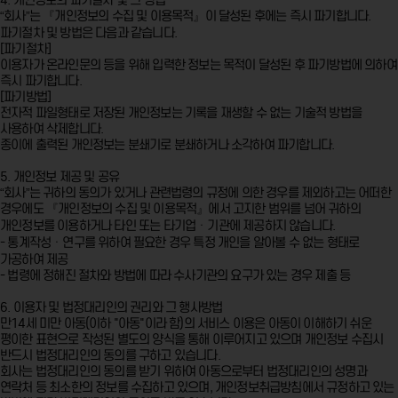
4. 개인정보의 파기절차 및 그 방법
“회사”는 『개인정보의 수집 및 이용목적』이 달성된 후에는 즉시 파기합니다.
파기절차 및 방법은 다음과 같습니다.
[파기절차]
이용자가 온라인문의 등을 위해 입력한 정보는 목적이 달성된 후 파기방법에 의하여
즉시 파기합니다.
[파기방법]
전자적 파일형태로 저장된 개인정보는 기록을 재생할 수 없는 기술적 방법을
사용하여 삭제합니다.
종이에 출력된 개인정보는 분쇄기로 분쇄하거나 소각하여 파기합니다.
5. 개인정보 제공 및 공유
“회사”는 귀하의 동의가 있거나 관련법령의 규정에 의한 경우를 제외하고는 어떠한
경우에도 『개인정보의 수집 및 이용목적』에서 고지한 범위를 넘어 귀하의
개인정보를 이용하거나 타인 또는 타기업ㆍ기관에 제공하지 않습니다.
- 통계작성ㆍ연구를 위하여 필요한 경우 특정 개인을 알아볼 수 없는 형태로
가공하여 제공
- 법령에 정해진 절차와 방법에 따라 수사기관의 요구가 있는 경우 제출 등
6. 이용자 및 법정대리인의 권리와 그 행사방법
만14세 미만 아동(이하 "아동"이라 함)의 서비스 이용은 아동이 이해하기 쉬운
평이한 표현으로 작성된 별도의 양식을 통해 이루어지고 있으며 개인정보 수집시
반드시 법정대리인의 동의를 구하고 있습니다.
회사는 법정대리인의 동의를 받기 위하여 아동으로부터 법정대리인의 성명과
연락처 등 최소한의 정보를 수집하고 있으며, 개인정보취급방침에서 규정하고 있는