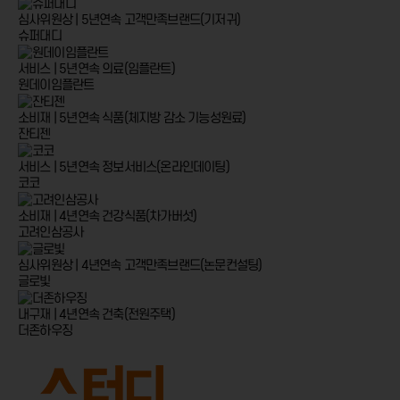
심사위원상 | 5년연속
고객만족브랜드(기저귀)
슈퍼대디
서비스 | 5년연속
의료(임플란트)
원데이임플란트
소비재 | 5년연속
식품(체지방 감소 기능성원료)
잔티젠
서비스 | 5년연속
정보서비스(온라인데이팅)
코코
소비재 | 4년연속
건강식품(차가버섯)
고려인삼공사
심사위원상 | 4년연속
고객만족브랜드(논문컨설팅)
글로빛
내구재 | 4년연속
건축(전원주택)
더존하우징