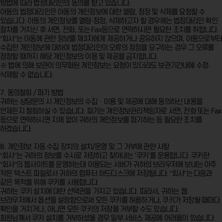
방법에 따라 법정대리인의 동의를 받고 있습니다.
아동의 법정대리인은 아동의 개인정보에 대한 열람, 정정 및 삭제를 요청할 수
있습니다. 아동의 개인정보를 열람·정정, 삭제하고자 할 경우에는 법정대리인 확인
절차를 거치신 후 서면, 전화, 또는 Fax등으로 연락하시면 필요한 조치를 취합니다.
“회사”는 아동에 관한 정보를 제3자에게 제공하거나 공유하지 않으며, 아동으로부
수집한 개인정보에 대하여 법정대리인이 오류의 정정을 요구하는 경우 그 오류를
정정할 때까지 해당 개인정보의 이용 및 제공을 금지합니다.
※ 법에 의해 보관이 의무화된 개인정보는 요청이 있더라도 보관기간내에 수정·
삭제할 수 없습니다.
7. 동의철회 / 파기 방법
귀하는 상담문의 시 개인정보의 수집ㆍ이용 및 제공에 대해 동의하신 내용을
언제든지 철회하실 수 있습니다. 파기는 개인정보관리책임자로 서면, 전화 또는 Fax
등으로 연락하시면 지체 없이 귀하의 개인정보를 파기하는 등 필요한 조치를
하겠습니다.
8. 개인정보 자동 수집 장치의 설치/운영 및 그 거부에 관한 사항
“회사”는 귀하의 정보를 수시로 저장하고 찾아내는 '쿠키'를 운용합니다. 쿠키란
“회사”의 웹사이트를 운영하는데 이용되는 서버가 귀하의 브라우저에 보내는 아주
작은 텍스트 파일로서 귀하의 컴퓨터 하드디스크에 저장됩니다. “회사”는 다음과
같은 목적을 위해 쿠키를 사용합니다.
귀하는 쿠키 설치에 대한 선택권을 가지고 있습니다. 따라서, 귀하는 웹
브라우저에서 옵션을 설정함으로써 모든 쿠키를 허용하거나, 쿠키가 저장될 때마다
확인을 거치거나, 아니면 모든 쿠키의 저장을 거부할 수도 있습니다.
회원님께서 쿠키 설치를 거부하셨을 경우 일부 서비스 제공에 어려움이 있습니다.