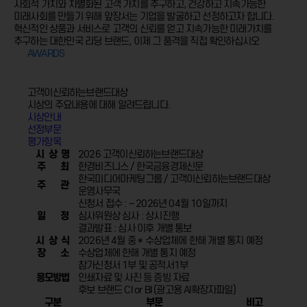
사회적 가치와 차별화된 고객 가치를 추구하고,
건강하고 지속가능한
미래사회를 만들기 위해 앞장서는 기업을 발굴하고 선정하고자 합니다.
혁신적인 상품과 서비스로 고객의 신뢰를 얻고 지속가능한 미래가치를
추구하는 대한민국 리딩 브랜드,
이제 그 품격을 직접 확인하십시오
AWARDS
고객이신뢰하는브랜드대상
시상의 주요내용에 대해 알려드립니다.
시상안내
선정부문
평가항목
시 상 명
2026 고객이신뢰하는브랜드대상
주 최
한경비즈니스 / 한국금융경제신문
한국미디어마케팅그룹 / 고객이신뢰하는브랜드대상
주 관
운영사무국
신청서 접수 : ~ 2026년 04월 10일까지
일 정
심사위원상 심사 : 상시진행
결과발표 : 심사 이후 개별 통보
시 상 식
2026년 4월 중 * 수상업체에 한해 개별 통지 예정
장 소
수상업체에 한해 개별 통지 예정
참가신청서 1부 및 공적서1부
응모방법
인쇄자료 및 사진 등 증빙 자료
후보 브랜드 CI or BI (광고용 AI확장자파일)
구분
부문
비고