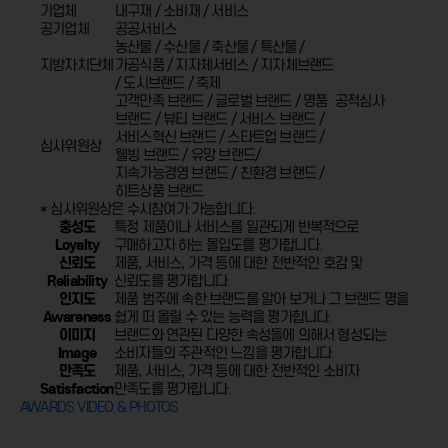
기업체
내구재 / 소비재 / 서비스
공기업체
공공서비스
농산물 / 수산물 / 축산물 / 특산물 /
지방자치단체
가공식품 /
지자체서비스 / 지자체브랜드
/ 도시브랜드 / 축제
고객만족 브랜드 / 글로벌 브랜드 / 명품
공적심사
브랜드 / 뷰티 브랜드 /
서비스 브랜드 /
서비스혁신 브랜드 / 스타트업 브랜드 /
심사위원상
웰빙 브랜드 / 유망 브랜드/
지속가능경영 브랜드 / 친환경 브랜드 /
히트상품 브랜드
* 심사위원상은 수시참여가 가능합니다.
충성도
특정 제품이나 서비스를 일관되게 반복적으로
Loyalty
구매하고자 하는 몰입도를 평가합니다.
신뢰도
제품, 서비스, 가격 등에 대한 전반적인 호감 및
Reliability
신뢰도를 평가합니다.
인지도
제품 범주에 속한 브랜드를 알아 보거나 그 브랜드 명을
Awareness
쉽게 떠 올릴 수 있는 능력을 평가합니다.
이미지
브랜드와 연관된 다양한 속성들에 의해서 형성되는
Image
소비자들의 주관적인 느낌을 평가합니다.
만족도
제품, 서비스, 가격 등에 대한 전반적인 소비자
Satisfaction
만족도를 평가합니다.
AWARDS VIDEO & PHOTOS