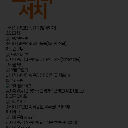
서비스 | 4년연속
교육(영어회화)
스터디서치
소비재 | 4년연속
유아용품(유아화장품)
아토엔오투
심사위원상 | 4년연속
서비스브랜드(특허컨설팅)
프라임서브
서비스 | 4년연속
온라인마케팅(재택알바)
헬로우드림
심사위원상 | 2년연속
고객만족브랜드(상조서비스)
더피플라이프
소비재 | 2년연속
식품(한우국물다시티백)
마시하나
심사위원상 | 2년연속
히트상품브랜드(이발기)
바비온(Babion)