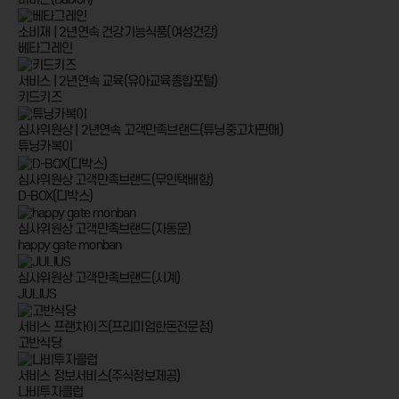
소비재 | 2년연속
건강기능식품(여성건강)
베타그레인
서비스 | 2년연속
교육(유아교육종합포털)
키드키즈
심사위원상 | 2년연속
고객만족브랜드(튜닝중고차판매)
튜닝카복이
심사위원상
고객만족브랜드(무인택배함)
D-BOX(디박스)
심사위원상
고객만족브랜드(자동문)
happy gate monban
심사위원상
고객만족브랜드(시계)
JULIUS
서비스
프랜차이즈(프리미엄한돈전문점)
고반식당
서비스
정보서비스(주식정보제공)
나비투자클럽