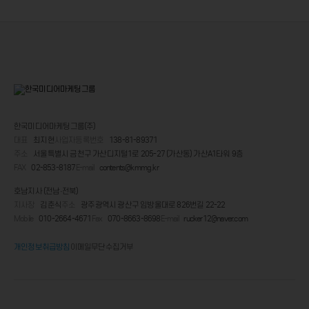
한국미디어마케팅그룹(주)
대표
최지현
사업자등록번호
138-81-89371
주소
서울특별시 금천구 가산디지털1로 205-27 (가산동) 가산A1타워 9층
FAX
02-853-8187
E-mail
contents@kmmg.kr
호남지사 (전남·전북)
지사장
김춘식
주소
광주광역시 광산구 임방울대로 826번길 22-22
Mobile
010-2664-4671
Fax
070-8663-8698
E-mail
rucker12@naver.com
개인정보취급방침
이메일무단수집거부