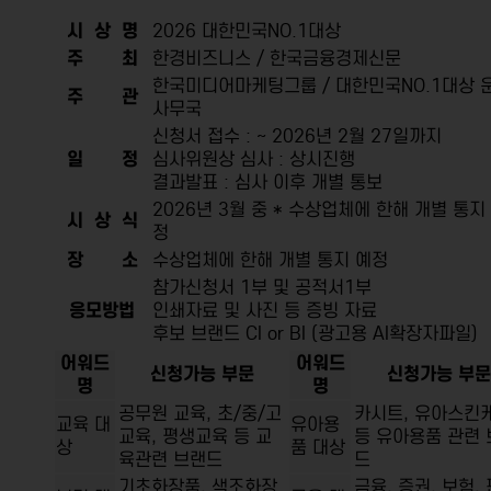
시 상 명
2026 대한민국NO.1대상
주 최
한경비즈니스 / 한국금융경제신문
한국미디어마케팅그룹 / 대한민국NO.1대상 
주 관
사무국
신청서 접수 : ~ 2026년 2월 27일까지
일 정
심사위원상 심사 : 상시진행
결과발표 : 심사 이후 개별 통보
2026년 3월 중 * 수상업체에 한해 개별 통지
시 상 식
정
장 소
수상업체에 한해 개별 통지 예정
참가신청서 1부 및 공적서1부
응모방법
인쇄자료 및 사진 등 증빙 자료
후보 브랜드 CI or BI (광고용 AI확장자파일)
어워드
어워드
신청가능 부문
신청가능 부문
명
명
공무원 교육, 초/중/고
카시트, 유아스킨
교육 대
유아용
교육, 평생교육 등 교
등 유아용품 관련 
상
품 대상
육관련 브랜드
드
기초화장품, 색조화장
금융, 증권, 보험,