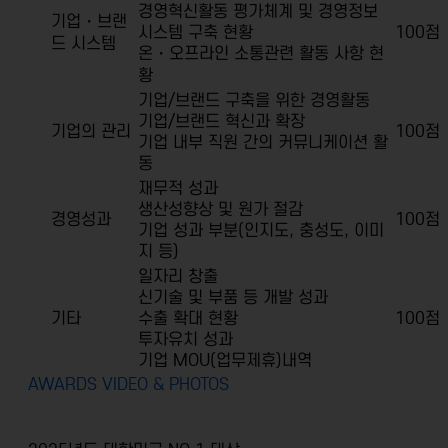
경영혁신활동 평가체계 및 경영정보
기업・브랜
시스템 구축 현황
100점
드 시스템
온・오프라인 소통관련 활동 사항 현
황
기업/브랜드 구축을 위한 경영활동
기업/브랜드 혁신과 확장
기업의 관리
100점
기업 내부 직원 간의 커뮤니케이션 활
동
재무적 성과
생산성향상 및 원가 절감
경영성과
100점
기업 성과 부분(인지도, 충성도, 이미
지 등)
일자리 창출
신기술 및 부품 등 개발 성과
기타
수출 확대 현황
100점
투자유치 성과
기업 MOU(업무제휴)내역
AWARDS VIDEO & PHOTOS