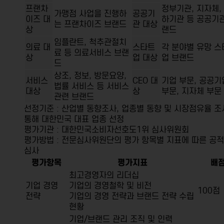
프랜차
정부기관, 지자체,
가맹점 사업을 진행하
공공기
이즈 대
하기관 등 공공기관
는 프랜차이즈 브랜드
관 대상
상
랜드
임플란트, 척추관절치
의료 대
스타트
각 분야별 유망 스
료 등 의료서비스 브랜
상
업 대상
업 브랜드
드
상조, 정보, 방문요양,
서비스
CEO 대
기업 부문, 공공기
법률 서비스 등 서비스
대상
상
부문, 지자체 부문
관련 브랜드
선정기준 : 산업별 동향조사, 업종별 동향 및 시장점유율 
통해 대한민국 대표 업종 선정
평가기관 : 대한민국소비자선호도1위 심사위원회
평가방법 : 전문심사위원단의 평가 항목별 지표에 따른 공
심사
평가항목
평가지표
배
최고경영자의 리더십
기업 경영
기업의 경영철학 및 비전
100점
전략
기업의 경영 전략과 브랜드 전략 수립
현황
기업/브랜드 관리 조직 및 인력