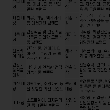
뷰티 대
금융 대
품, 이너뷰티 등 뷰티
크, 자산관리, 금
상
상
관련 브랜드
육 등 금융관련 브
가구, 침구, 침대,
패션 대
의류, 가방, 액세서리
리빙 대
리스, 생활용품 등
상
등 패션관련 브랜드
상
빙관련 브랜드
건강식품 및 건강기능
예식장, 웨딩컨설팅
식품 대
웨딩 대
식품을 제외한 모든 식
주얼리, 결혼중개 
상
상
품 브랜드
웨딩관련 브랜드
건강식품, 안마기, 다
헬스케
레저 대
패러글라이딩, 수
이어트, 보청기 등 헬
어 대상
상
저 등 레저관련 브
스관련 브랜드
건강기
전원주택, 건축디자
식약처가 인정한 건강
건축 대
능식품
창호 등 건축관련 
기능식품 브랜드
상
대상
드
반려동물 식품, 반
가전 대
생활가전, 주방가전 등
펫케어
물 용품 등 반려동
상
을 포함한 가전 브랜드
대상
련 브랜드
태양광, 산업용기기
소프트웨어, 디지털가
산업 대
IT 대상
산업용청소기 등 
전 등 IT관련 브랜드
상
관련 브랜드