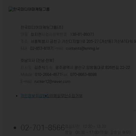
한국미디어마케팅그룹(주)
대표
최지현
사업자등록번호
138-81-89371
주소
서울특별시 금천구 가산디지털1로 205-27 (가산동) 가산A1타워 
FAX
02-853-8187
E-mail
contents@kmmg.kr
호남지사 (전남·전북)
지사장
김춘식
주소
광주광역시 광산구 임방울대로 826번길 22-22
Mobile
010-2664-4671
Fax
070-8663-8698
E-mail
rucker12@naver.com
개인정보취급방침
이메일무단수집거부
02-701-8566
점심시간 : 12:20 ~ 13:20
평일 : 08:30 ~ 17:00 (주말. 공휴일 휴무)