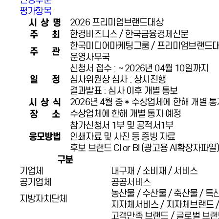
평가항목
시 상 명
2026 프리미엄브랜드대상
주 최
한경비즈니스 / 한국금융경제신문
한국미디어마케팅그룹 / 프리미엄브랜드
주 관
운영사무국
신청서 접수 : ~ 2026년 04월 10일까지
일 정
심사위원상 심사 : 상시진행
결과발표 : 심사 이후 개별 통보
시 상 식
2026년 4월 중 * 수상업체에 한해 개별 
장 소
수상업체에 한해 개별 통지 예정
참가신청서 1부 및 공적서1부
응모방법
인쇄자료 및 사진 등 증빙 자료
후보 브랜드 CI or BI (광고용 AI확장자파일)
구분
기업체
내구재 / 소비재 / 서비스
공기업체
공공서비스
농산물 / 수산물 / 축산물 / 특
지방자치단체
지자체서비스 / 지자체브랜드 /
고객만족 브랜드 / 글로벌 브랜드