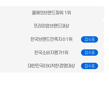
올해의브랜드파워 1위
프리미엄브랜드대상
한국브랜드만족지수1위
한국소비자평가1위
대한민국ESG착한경영대상