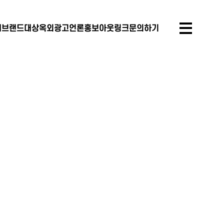
개
브랜드대상
옥외광고
언론홍보
아웃링크
문의하기